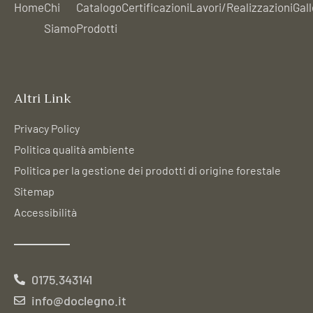
Home
Chi
Catalogo
Certificazioni
Lavori/Realizzazioni
Gall
Siamo
Prodotti
Altri Link
Privacy Policy
Politica qualità ambiente
Politica per la gestione dei prodotti di origine forestale
Sitemap
Accessibilità
0175.343141
info@doclegno.it