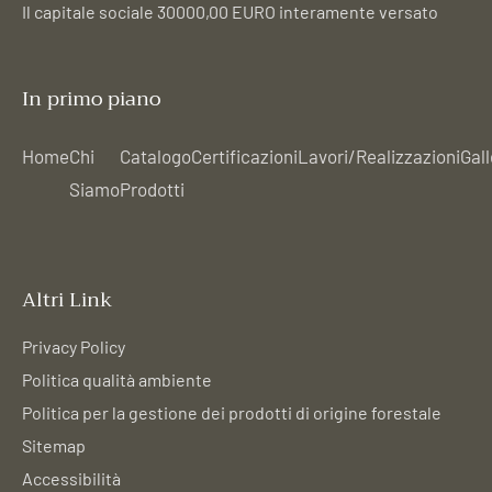
Il capitale sociale 30000,00 EURO interamente versato
In primo piano
Home
Chi
Catalogo
Certificazioni
Lavori/Realizzazioni
Gall
Siamo
Prodotti
Altri Link
Privacy Policy
Politica qualità ambiente
Politica per la gestione dei prodotti di origine forestale
Sitemap
Accessibilità